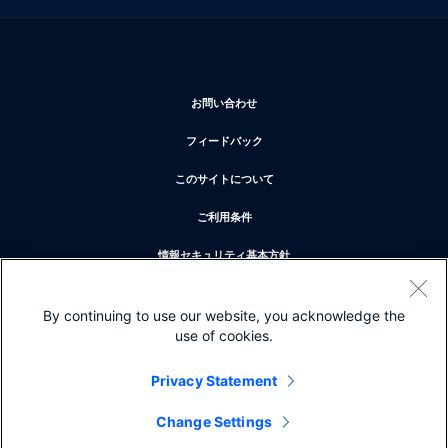
新しいウィンドウで開く
お問い合わせ
新しいウィンドウで開く
フィードバック
新しいウィンドウで開く
このサイトについて
新しいウィンドウで開く
ご利用条件
新しいウィンドウで開く
情報セキュリティ基本方針
新しいウィンドウで開く
プライバシー
By continuing to use our website, you acknowledge the
新しいウィンドウで開く
クッキー
use of cookies.
新しいウィンドウで開く
商標
Privacy Statement
Change Settings