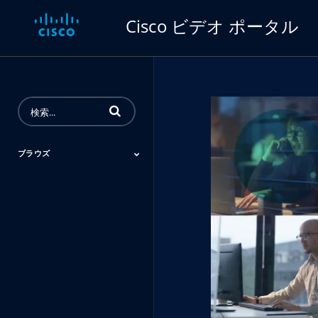
Cisco ビデオ ポータル
動画の検索語句を入力
ブラウズ
シスコ技術者認定
イベント
業種別
Inside Cisco
製品
サービス プロバイダ
導入事例
ー