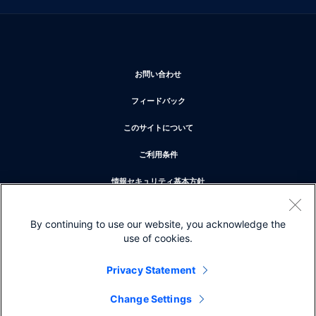
新しいウィンドウで開く
お問い合わせ
新しいウィンドウで開く
フィードバック
新しいウィンドウで開く
このサイトについて
新しいウィンドウで開く
ご利用条件
新しいウィンドウで開く
情報セキュリティ基本方針
新しいウィンドウで開く
プライバシー
By continuing to use our website, you acknowledge the
新しいウィンドウで開く
クッキー
use of cookies.
新しいウィンドウで開く
商標
Privacy Statement
Change Settings