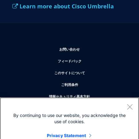
Learn more about Cisco Umbrella
新しいウィンドウで開く
お問い合わせ
新しいウィンドウで開く
フィードバック
新しいウィンドウで開く
このサイトについて
新しいウィンドウで開く
ご利用条件
新しいウィンドウで開く
情報セキュリティ基本方針
新しいウィンドウで開く
プライバシー
By continuing to use our website, you acknowledge the
新しいウィンドウで開く
クッキー
use of cookies.
新しいウィンドウで開く
商標
Privacy Statement