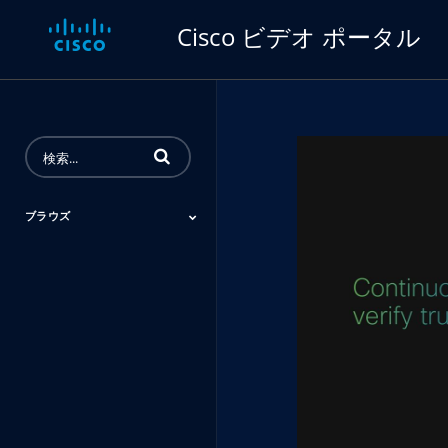
Cisco ビデオ ポータル
動画の検索語句を入力
ブラウズ
シスコ技術者認定
イベント
業種別
Inside Cisco
製品
サービス プロバイダ
導入事例
ー