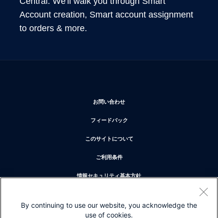
Central. We'll walk you through Smart 
Account creation, Smart account assignment 
to orders & more.
新しいウィンドウで開く
お問い合わせ
新しいウィンドウで開く
フィードバック
新しいウィンドウで開く
このサイトについて
新しいウィンドウで開く
ご利用条件
新しいウィンドウで開く
情報セキュリティ基本方針
新しいウィンドウで開く
プライバシー
By continuing to use our website, you acknowledge the
新しいウィンドウで開く
クッキー
use of cookies.