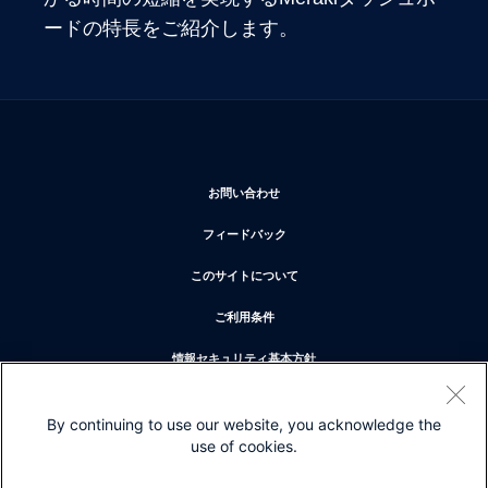
ードの特長をご紹介します。
新しいウィンドウで開く
お問い合わせ
新しいウィンドウで開く
フィードバック
新しいウィンドウで開く
このサイトについて
新しいウィンドウで開く
ご利用条件
新しいウィンドウで開く
情報セキュリティ基本方針
新しいウィンドウで開く
プライバシー
By continuing to use our website, you acknowledge the
新しいウィンドウで開く
クッキー
use of cookies.
新しいウィンドウで開く
商標