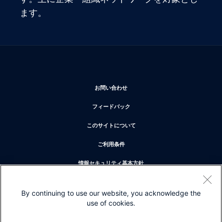
ます。
新しいウィンドウで開く
お問い合わせ
新しいウィンドウで開く
フィードバック
新しいウィンドウで開く
このサイトについて
新しいウィンドウで開く
ご利用条件
新しいウィンドウで開く
情報セキュリティ基本方針
新しいウィンドウで開く
プライバシー
By continuing to use our website, you acknowledge the
新しいウィンドウで開く
クッキー
use of cookies.
新しいウィンドウで開く
商標